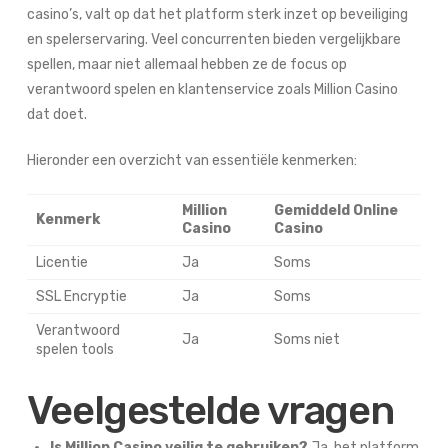
casino’s, valt op dat het platform sterk inzet op beveiliging
en spelerservaring. Veel concurrenten bieden vergelijkbare
spellen, maar niet allemaal hebben ze de focus op
verantwoord spelen en klantenservice zoals Million Casino
dat doet.
Hieronder een overzicht van essentiële kenmerken:
Million
Gemiddeld Online
Kenmerk
Casino
Casino
Licentie
Ja
Soms
SSL Encryptie
Ja
Soms
Verantwoord
Ja
Soms niet
spelen tools
Veelgestelde vragen
Is Million Casino veilig te gebruiken?
Ja, het platform